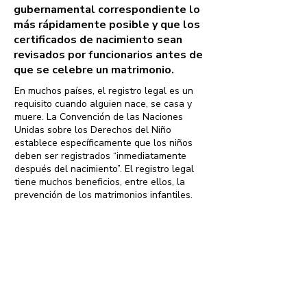
gubernamental correspondiente lo
más rápidamente posible y que los
certificados de nacimiento sean
revisados por funcionarios antes de
que se celebre un matrimonio.
En muchos países, el registro legal es un
requisito cuando alguien nace, se casa y
muere. La Convención de las Naciones
Unidas sobre los Derechos del Niño
establece específicamente que los niños
deben ser registrados “inmediatamente
después del nacimiento”. El registro legal
tiene muchos beneficios, entre ellos, la
prevención de los matrimonios infantiles.
Si un niño se registra al nacer, entonces
resulta mucho más fácil verificar su edad
cuando se casa, siempre que el gobierno
tenga una ley que garantice que los
certificados de nacimiento se verifiquen
antes de que se celebre el matrimonio.