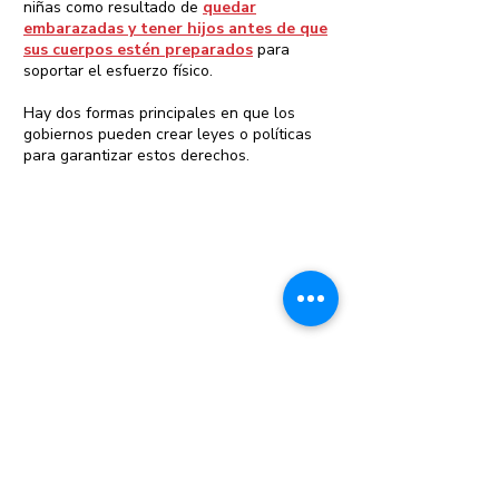
niñas como resultado de
quedar
embarazadas y tener hijos antes de que
sus cuerpos estén preparados
para
soportar el esfuerzo físico.
Hay dos formas principales en que los
gobiernos pueden crear leyes o políticas
para garantizar estos derechos.
Educación integral en materia de salud y
derechos sexuales y reproductivos en las
escuelas. Se ha demostrado
sistemáticamente que una educación en
materia de salud y derechos sexuales y
reproductivos de buena calidad y adecuada
a la edad favorece la toma de decisiones
positivas por parte de los jóvenes sobre su
salud sexual y produce resultados
positivos a largo plazo en materia de salud.
Además, cuando los niños comprenden sus
cuerpos y sus derechos sobre ellos,
incluido el consentimiento, pueden adquirir
los conocimientos necesarios para abogar