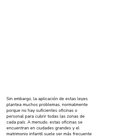
Si el matrimonio debe registrarse y el país
tiene una ley que prohíbe el matrimonio
antes de los 18 años, los matrimonios
infantiles no serán reconocidos o podrán
ser declarados ilegales. Incluso si se
permite el matrimonio infantil (por ejemplo,
a los 16 años), esto al menos evita que
niñas más jóvenes se casen ilegalmente.
Sin embargo, la aplicación de estas leyes
plantea muchos problemas, normalmente
porque no hay suficientes oficinas o
personal para cubrir todas las zonas de
cada país. A menudo, estas oficinas se
encuentran en ciudades grandes y el
matrimonio infantil suele ser más frecuente