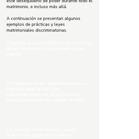
este desequilibrio de poder durante todo el
matrimonio, e incluso más allá.
A continuación se presentan algunos
ejemplos de prácticas y leyes
matrimoniales discriminatorias.
Poligamia, que generalmente es la práctica
de que los hombres tengan más de una
esposa.
Los hombres tienen automáticamente la
custodia legal de sus hijos,
independientemente de quién sea el
principal proveedor de cuidado de ellos.
Las mujeres tienen menos o ningún
derecho a la propiedad de bienes