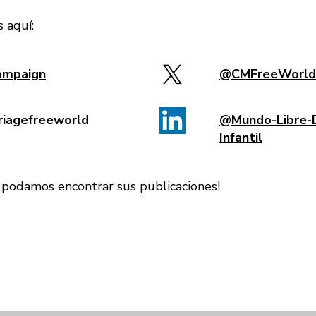
 aquí:
mpaign
@CMFreeWorld
riagefreeworld
@Mundo-Libre-
Infantil
e podamos encontrar sus publicaciones!