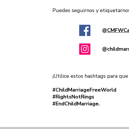
Puedes seguirnos y etiquetarnos
@CMFWCa
@childmar
¡Utilice estos hashtags para qu
#ChildMarriageFreeWorld
#RightsNotRings
#EndChildMarriage.