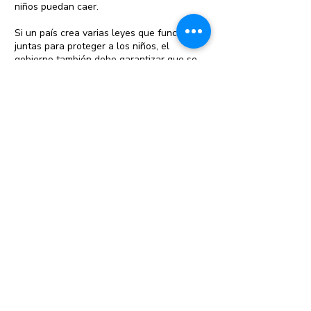
niños puedan caer.
Si un país crea varias leyes que funcionan
juntas para proteger a los niños, el
gobierno también debe garantizar que se
cumplan. Esto significa contar con
suficiente personal gubernamental (como
policías y funcionarios locales) para
garantizar que no se infrinjan las leyes,
suficiente personal jurídico para garantizar
que los casos penales lleguen a los
tribunales y suficiente personal del sector
público para brindar servicios como
educación y protección infantil para
garantizar que los niños estén seguros y
asistan a la escuela.
Al mismo tiempo, muchas leyes no pueden
funcionar si no hay apoyo para que las
comunidades las cumplan. Por ejemplo, si
el gobierno crea una ley que dice que los
niños deben completar su educación, las
familias deben poder permitirse enviar a
sus hijos a la escuela. Para las familias más