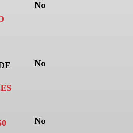
No
O
No
 DE
ES
No
50