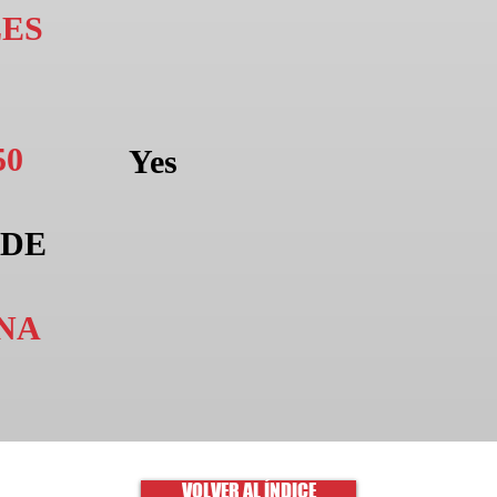
ES
50
Yes
 DE
NA
VOLVER AL ÍNDICE