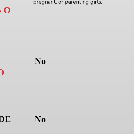
pregnant, or parenting girls.
 O
No
O
 DE
No