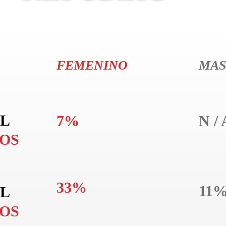
FEMENINO
MAS
L
7%
N / 
LOS
33%
11
L
LOS