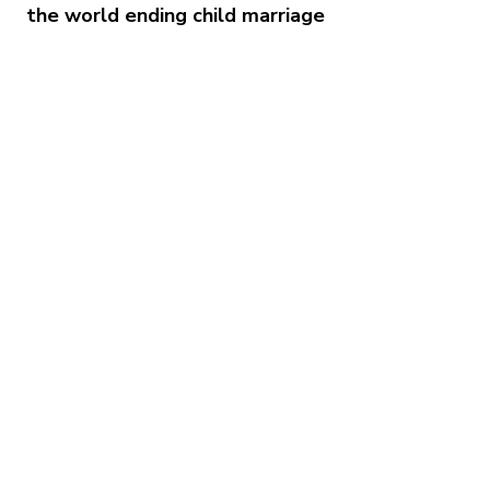
the world ending child marriage
Download the
School Pack
Register your
Event
Take the