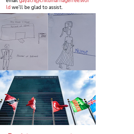
email
gayatri@childmarriagefree.wor
ld
we’ll be glad to assist.