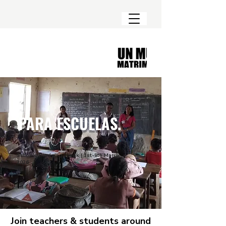
PARA ESCUELAS.
Schools Pledging Week | 1st-8th March
2026
Join teachers & students around