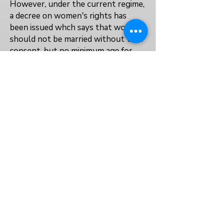
However, under the current regime,
a decree on women's rights has
been issued whch says that women
should not be married without their
consent, but no minimum age for
marriage is specified.
Unclear
Yes
Yes
Yes
VOLVER AL ÍNDICE