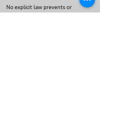
No explicit law prevents or
protects the right to education for
married, pregnant, or parenting girls.
No
No
No
VOLVER AL ÍNDICE
Sobre nosotros
Política de privacidad
Términos y condiciones