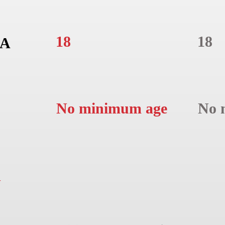
18
18
A
No minimum age
No 
N