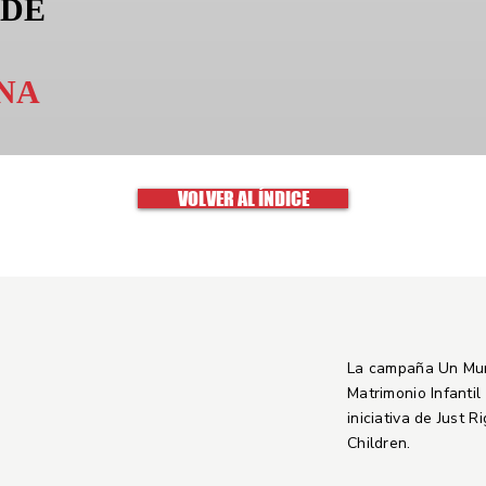
 DE
NA
VOLVER AL ÍNDICE
La campaña Un Mu
Matrimonio Infantil
iniciativa de Just R
Children.