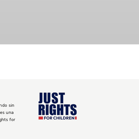
ndo sin
 es una
ights for