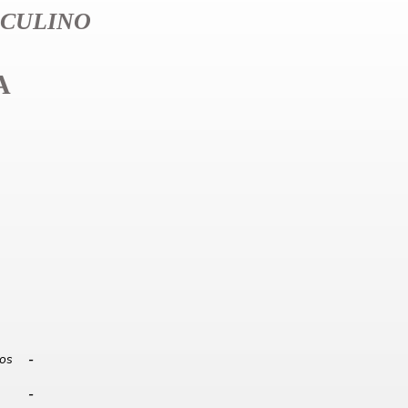
CULINO
A
los
-
-