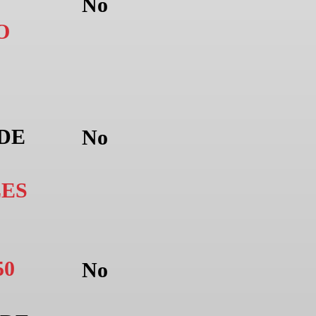
No
O
 DE
No
ES
50
No