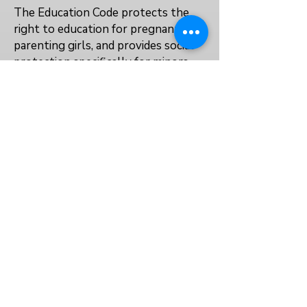
The Education Code protects the
right to education for pregnant or
parenting girls, and provides social
protection specifically for minors
who are pregnant or parenting to
enable them to stay in education.
No
No
Data not available
VOLVER AL ÍNDICE
Sobre nosotros