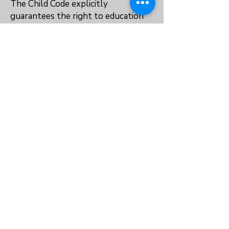
The Child Code explicitly
guarantees the right to education
for pregnant girls and young
mothers.
Yes
Yes
Yes
VOLVER AL ÍNDICE
Sobre nosotros
Política de privacidad
Términos y condiciones