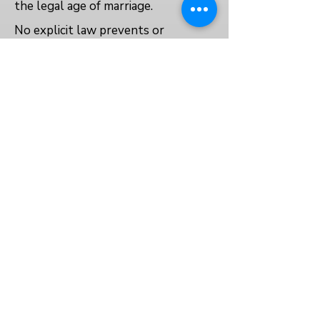
the legal age of marriage.
No explicit law prevents or
protects the right to education for
married, pregnant, or parenting girls.
No
No
No
VOLVER AL ÍNDICE
Sobre nosotros
Política de privacidad