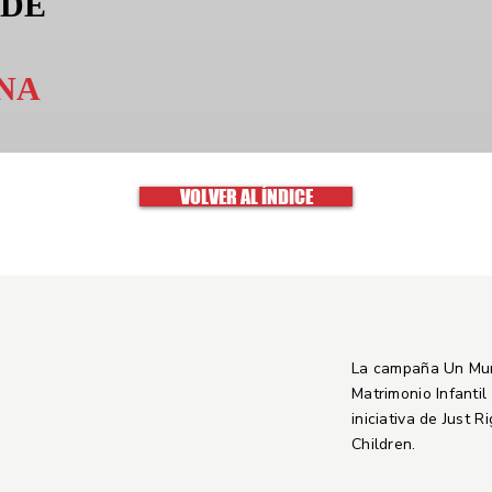
 DE
NA
VOLVER AL ÍNDICE
La campaña Un Mu
Matrimonio Infantil
iniciativa de Just R
Children.