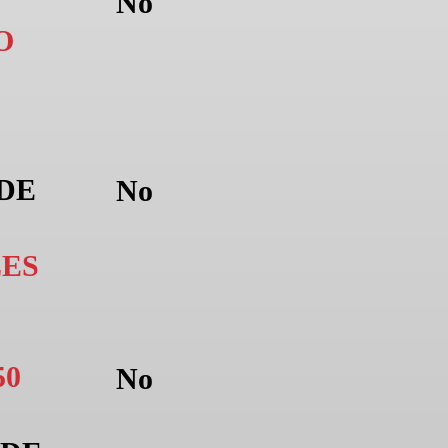
No
O
 DE
No
ES
50
No