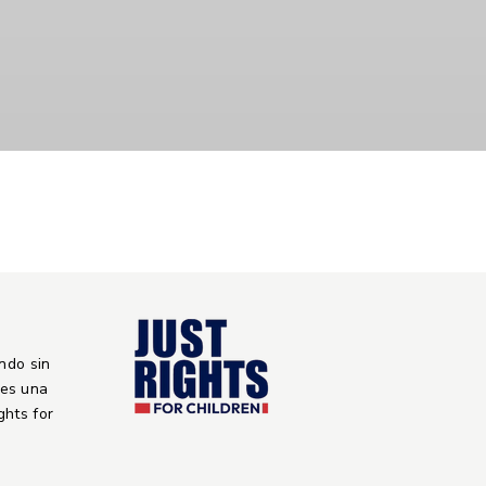
ndo sin
 es una
ights for