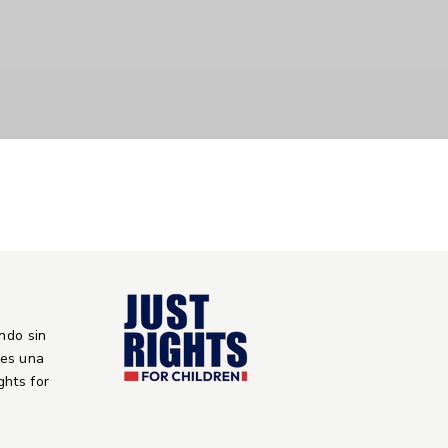
ndo sin
 es una
ights for