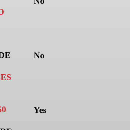
No
O
 DE
No
ES
50
Yes