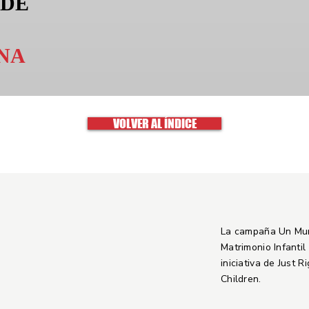
 DE
NA
VOLVER AL ÍNDICE
La campaña Un Mu
Matrimonio Infantil
iniciativa de Just R
Children.