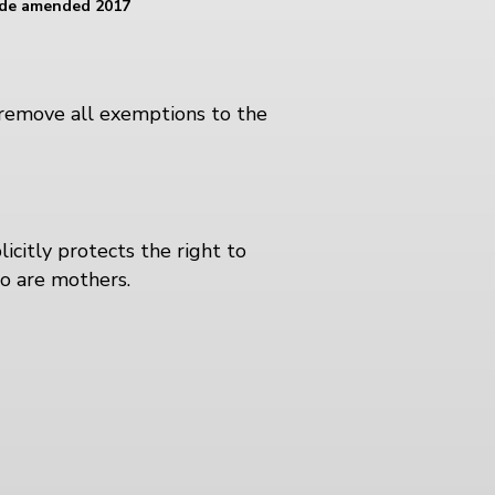
ode amended 2017
 remove all exemptions to the
citly protects the right to
ho are mothers.