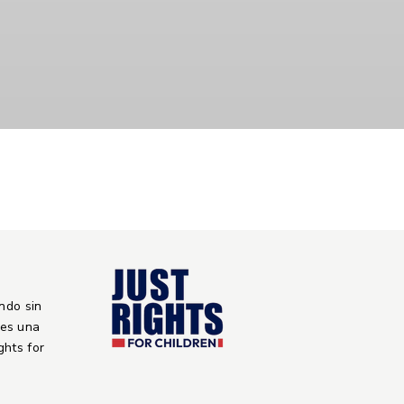
ndo sin
 es una
ights for