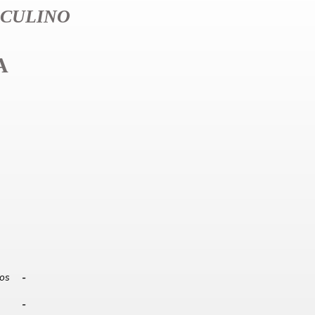
CULINO
A
los
-
-