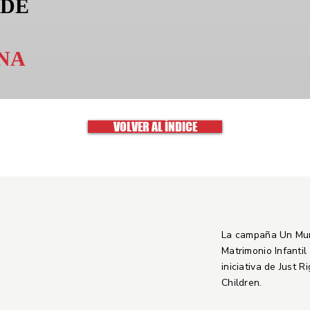
 DE
NA
VOLVER AL ÍNDICE
La campaña Un Mu
Matrimonio Infantil
iniciativa de Just R
Children.