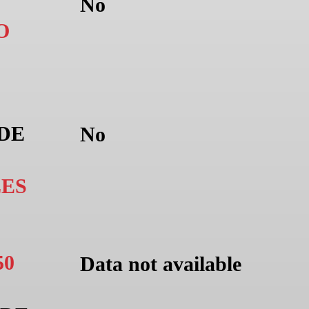
No
O
 DE
No
ES
50
Data not available