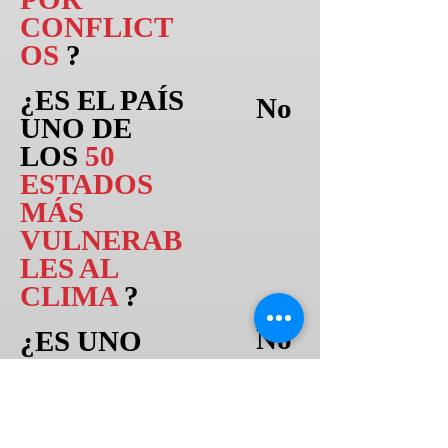
CONFLICT
OS
?
¿ES EL PAÍS
No
UNO DE
LOS
50
ESTADOS
MÁS
VULNERAB
LES AL
CLIMA
?
No
¿ES UNO
DE LOS
50
PAÍSES
CON