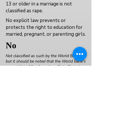
13 or older in a marriage is not
classified as rape.
No explicit law prevents or
protects the right to education for
married, pregnant, or parenting girls.
No
Not classified as such by the World Bank,
but it should be noted that the World Bank's
current list of fragile and conflict-affected
states was compiled in June 2024, and will
be updated in June 2025. In August 2024,
the government of Sheikh Hasina fell
following mass protests, and an interim
government is in place. As of 31 March
2025, no date for elections has been set.
Yes
Yes