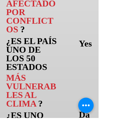
AFECTADO
POR
CONFLICT
OS
?
¿ES EL PAÍS
Yes
UNO DE
LOS 50
ESTADOS
MÁS
VULNERAB
LES AL
CLIMA
?
Da
¿ES UNO
DE LOS
50
ta
PAÍSES
not