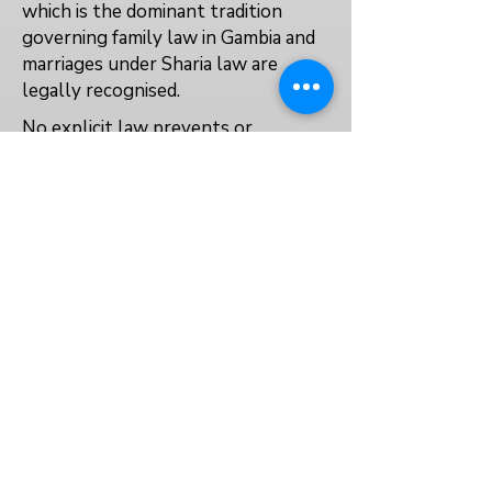
which is the dominant tradition
governing family law in Gambia and
marriages under Sharia law are
legally recognised.
No explicit law prevents or
protects the right to education for
married, pregnant, or parenting girls.
No
Yes
Yes
VOLVER AL ÍNDICE