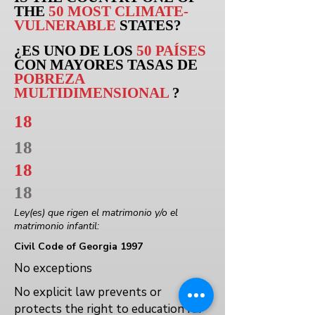
THE
50 MOST CLIMATE-
VULNERABLE
STATES?
¿ES UNO DE LOS
50 PAÍSES
CON MAYORES TASAS DE
POBREZA
MULTIDIMENSIONAL
?
18
18
18
18
Ley(es) que rigen el matrimonio y/o el
matrimonio infantil:
Civil Code of Georgia 1997
No exceptions
No explicit law prevents or
protects the right to education for