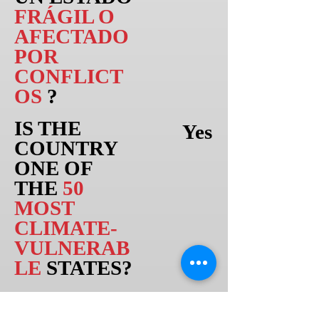
FRÁGIL O
AFECTADO
POR
CONFLICT
OS
?
IS THE
Yes
COUNTRY
ONE OF
THE
50
MOST
CLIMATE-
VULNERAB
LE
STATES?
IS IT ONE
Da