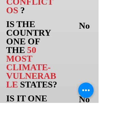
CONFLICT
OS
?
IS THE
No
COUNTRY
ONE OF
THE
50
MOST
CLIMATE-
VULNERAB
LE
STATES?
IS IT ONE
No
OF THE
50
COUNTRIE
S
WITH
THE