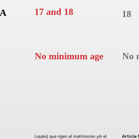
17 and 18
A
18
No minimum age
No 
N
Ley(es) que rigen el matrimonio y/o el
Article