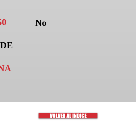
50
No
 DE
NA
VOLVER AL ÍNDICE