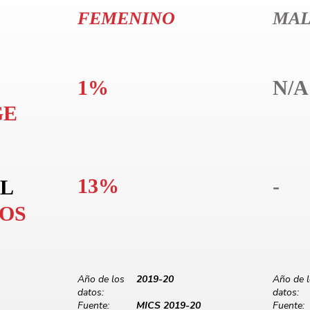
FEMENINO
MA
1%
N/A
GE
13%
-
L
LOS
Año de los
2019-20
Año de 
datos:
datos:
Fuente:
MICS 2019-20
Fuente: