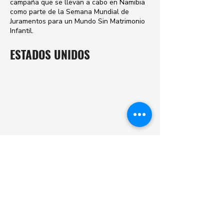
campaña que se llevan a cabo en Namibia
como parte de la Semana Mundial de
Juramentos para un Mundo Sin Matrimonio
Infantil.
ESTADOS UNIDOS
Vilas Wright
es una superviviente del
matrimonio infantil y activista para poner fin
al matrimonio infantil en Estados Unidos, y
Kate Ryan Brewer
es la directora del
galardonado documental 'Knots: A Forced
Marriage Story', que se centra en el
matrimonio infantil en Estados Unidos. En